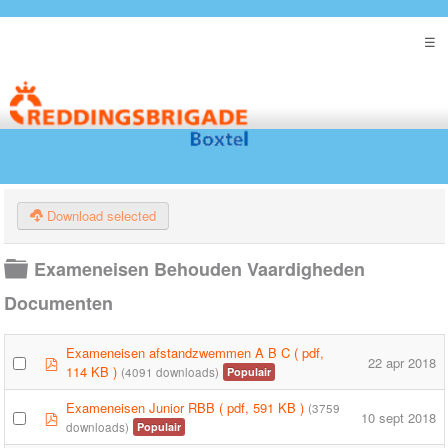
Download selected
Map
Exameneisen Behouden Vaardigheden
Documenten
Exameneisen afstandzwemmen A B C
( pdf,
pdf
22 apr 2018
114 KB )
(4091 downloads)
Populair
Exameneisen Junior RBB
( pdf, 591 KB )
(3759
pdf
10 sept 2018
downloads)
Populair