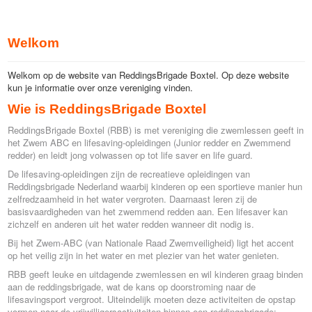
Welkom
Welkom op de website van ReddingsBrigade Boxtel. Op deze website
kun je informatie over onze vereniging vinden.
Wie is ReddingsBrigade Boxtel
ReddingsBrigade Boxtel (RBB) is met vereniging die zwemlessen geeft in
het Zwem ABC en lifesaving-opleidingen (Junior redder en Zwemmend
redder) en leidt jong volwassen op tot life saver en life guard.
De lifesaving-opleidingen zijn de recreatieve opleidingen van
Reddingsbrigade Nederland waarbij kinderen op een sportieve manier hun
zelfredzaamheid in het water vergroten. Daarnaast leren zij de
basisvaardigheden van het zwemmend redden aan. Een lifesaver kan
zichzelf en anderen uit het water redden wanneer dit nodig is.
Bij het Zwem-ABC (van Nationale Raad Zwemveiligheid) ligt het accent
op het veilig zijn in het water en met plezier van het water genieten.
RBB geeft leuke en uitdagende zwemlessen en wil kinderen graag binden
aan de reddingsbrigade, wat de kans op doorstroming naar de
lifesavingsport vergroot. Uiteindelijk moeten deze activiteiten de opstap
vormen naar de vrijwilligersactiviteiten binnen een reddingsbrigade;