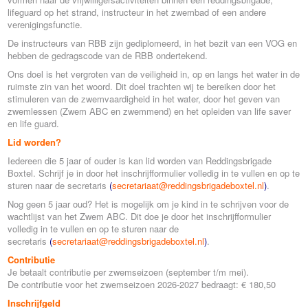
lifeguard op het strand, instructeur in het zwembad of een andere
verenigingsfunctie.
De instructeurs van RBB zijn gediplomeerd, in het bezit van een VOG en
hebben de gedragscode van de RBB ondertekend.
Ons doel is het vergroten van de veiligheid in, op en langs het water in de
ruimste zin van het woord. Dit doel trachten wij te bereiken door het
stimuleren van de zwemvaardigheid in het water, door het geven van
zwemlessen (Zwem ABC en zwemmend) en het opleiden van life saver
en life guard.
Lid worden?
Iedereen die 5 jaar of ouder is kan lid worden van Reddingsbrigade
Boxtel. Schrijf je in door het inschrijfformulier volledig in te vullen en op te
sturen naar de secretaris
(
secretariaat@reddingsbrigadeboxtel.nl
)
.
Nog geen 5 jaar oud? Het is mogelijk om je kind in te schrijven voor de
wachtlijst van het Zwem ABC. Dit doe je door het inschrijfformulier
volledig in te vullen en op te sturen naar de
secretaris
(
secretariaat@reddingsbrigadeboxtel.nl
)
.
Contributie
Je betaalt contributie per zwemseizoen (september t/m mei).
De contributie voor het zwemseizoen 2026-2027 bedraagt: € 180,50
Inschrijfgeld